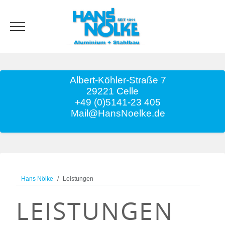
Mobile Menu Toggle
Albert-Köhler-Straße 7
29221 Celle
+49 (0)5141-23 405
Mail@HansNoelke.de
Hans Nölke
Leistungen
LEISTUNGEN